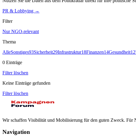
Nutzen Sie die Daten aus dem Politikradar direkt für Ihre politische St
PR & Lobbying →
Filter
Nur NGO-relevant
Thema
Alle
Sonstiges
93
Sicherheit
29
Infrastruktur
18
Finanzen
14
Gesundheit
12
0
Einträge
Filter löschen
Keine Einträge gefunden
Filter löschen
Wir schaffen Visibilität und Mobilisierung für den guten Zweck. Fü
Navigation