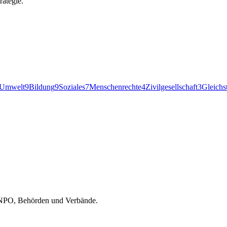
rategie.
Umwelt
9
Bildung
9
Soziales
7
Menschenrechte
4
Zivilgesellschaft
3
Gleichs
r NPO, Behörden und Verbände.