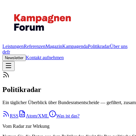
Leistungen
Referenzen
Magazin
Kampagenda
Politikradar
Über uns
de
fr
Kontakt aufnehmen
Newsletter
Politikradar
Ein täglicher Überblick über Bundesratsentscheide — gefiltert, zus
RSS
Atom/XML
Was ist das?
Vom Radar zur Wirkung