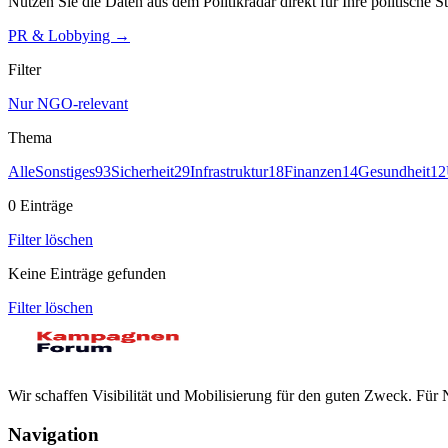
Nutzen Sie die Daten aus dem Politikradar direkt für Ihre politische St
PR & Lobbying →
Filter
Nur NGO-relevant
Thema
Alle
Sonstiges
93
Sicherheit
29
Infrastruktur
18
Finanzen
14
Gesundheit
12
0
Einträge
Filter löschen
Keine Einträge gefunden
Filter löschen
Wir schaffen Visibilität und Mobilisierung für den guten Zweck. Fü
Navigation