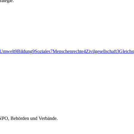
rategie.
Umwelt
9
Bildung
9
Soziales
7
Menschenrechte
4
Zivilgesellschaft
3
Gleichs
r NPO, Behörden und Verbände.