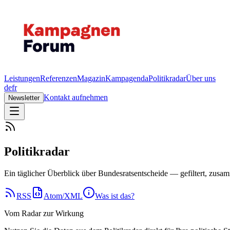
Leistungen
Referenzen
Magazin
Kampagenda
Politikradar
Über uns
de
fr
Kontakt aufnehmen
Newsletter
Politikradar
Ein täglicher Überblick über Bundesratsentscheide — gefiltert, zus
RSS
Atom/XML
Was ist das?
Vom Radar zur Wirkung