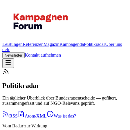
Leistungen
Referenzen
Magazin
Kampagenda
Politikradar
Über uns
de
fr
Kontakt aufnehmen
Newsletter
Politikradar
Ein täglicher Überblick über Bundesratsentscheide — gefiltert,
zusammengefasst und auf NGO-Relevanz geprüft.
RSS
Atom/XML
Was ist das?
Vom Radar zur Wirkung